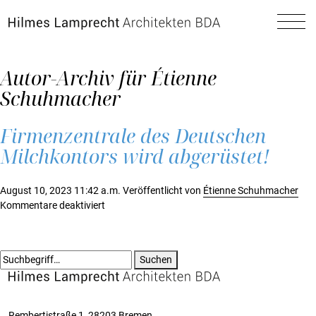
Zum Hauptinhalt spingen
Autor-Archiv für Étienne
Schuhmacher
Firmenzentrale des Deutschen
Milchkontors wird abgerüstet!
August 10, 2023 11:42 a.m.
Veröffentlicht von
Étienne Schuhmacher
für
Kommentare deaktiviert
Firmenzentrale
des
Deutschen
Suchen
Milchkontors
wird
abgerüstet!
Rembertistraße 1, 28203 Bremen