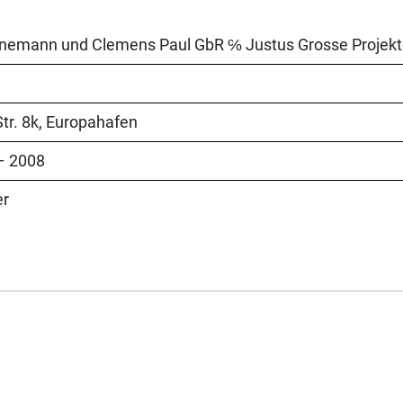
nnemann und Clemens Paul GbR ℅ Justus Grosse Projek
tr. 8k, Europahafen
– 2008
er